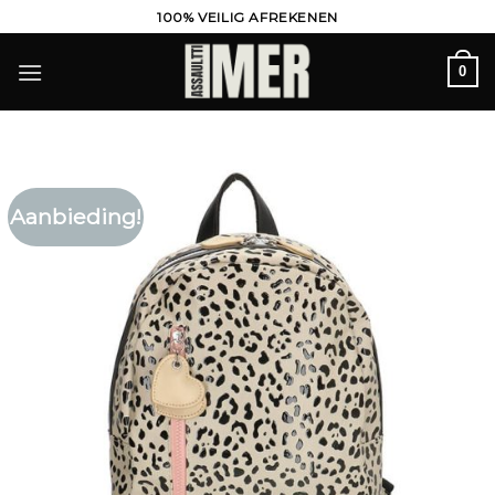
Ga
100% VEILIG AFREKENEN
naar
inhoud
0
Aanbieding!