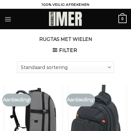
Ga
100% VEILIG AFREKENEN
naar
inhoud
0
RUGTAS MET WIELEN
FILTER
Aanbieding!
Aanbieding!