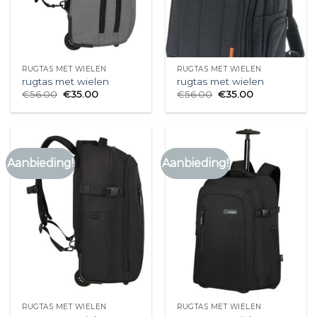
RUGTAS MET WIELEN
RUGTAS MET WIELEN
rugtas met wielen
rugtas met wielen
€
56.00
€
35.00
€
56.00
€
35.00
Aanbieding!
Aanbieding!
RUGTAS MET WIELEN
RUGTAS MET WIELEN