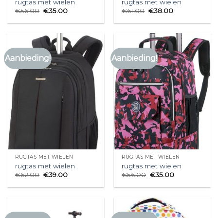
rugtas met wielen
rugtas met wielen
€
56.00
€
35.00
€
61.00
€
38.00
Aanbieding!
Aanbieding!
RUGTAS MET WIELEN
RUGTAS MET WIELEN
rugtas met wielen
rugtas met wielen
€
62.00
€
39.00
€
56.00
€
35.00