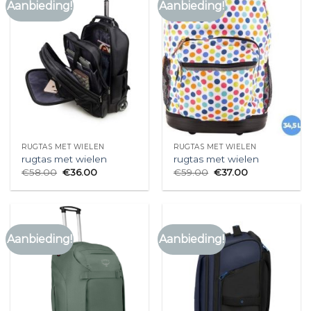
Aanbieding!
Aanbieding!
RUGTAS MET WIELEN
RUGTAS MET WIELEN
rugtas met wielen
rugtas met wielen
€
58.00
€
36.00
€
59.00
€
37.00
Aanbieding!
Aanbieding!