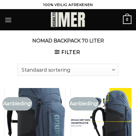
Ga
100% VEILIG AFREKENEN
naar
inhoud
0
NOMAD BACKPACK 70 LITER
FILTER
Aanbieding!
Aanbieding!