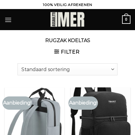
Ga
100% VEILIG AFREKENEN
naar
inhoud
0
RUGZAK KOELTAS
FILTER
Aanbieding!
Aanbieding!