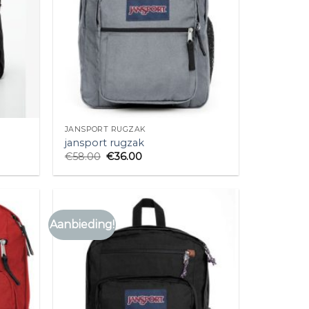
JANSPORT RUGZAK
jansport rugzak
€
58.00
€
36.00
Aanbieding!