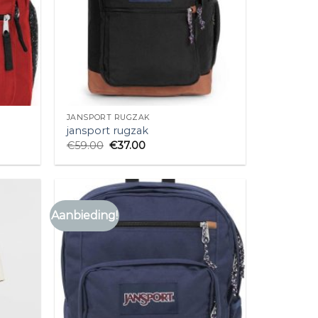
JANSPORT RUGZAK
jansport rugzak
€
59.00
€
37.00
Aanbieding!