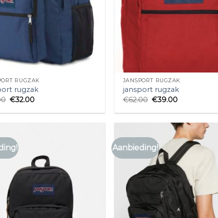
PORT RUGZAK
JANSPORT RUGZAK
port rugzak
jansport rugzak
00
€
32.00
€
62.00
€
39.00
ding!
Aanbieding!