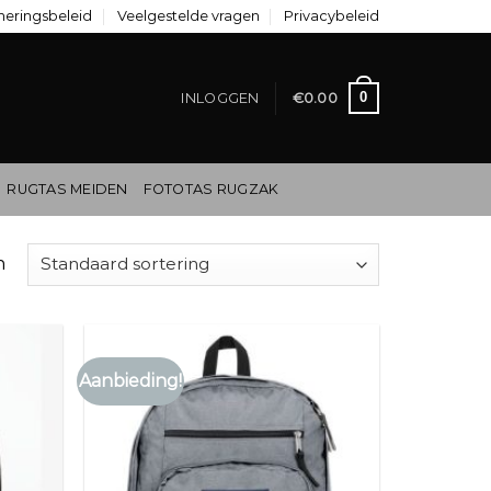
neringsbeleid
Veelgestelde vragen
Privacybeleid
0
INLOGGEN
€
0.00
RUGTAS MEIDEN
FOTOTAS RUGZAK
n
Aanbieding!