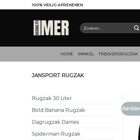
Ga
100% VEILIG AFREKENEN
naar
inhoud
Zoeken
naar:
HOME
WINKEL
TREKKERSRUGZAK
JANSPORT RUGZAK
Rugzak 30 Liter
Aanbie
Bold Banana Rugzak
Dagrugzak Dames
Spiderman Rugzak