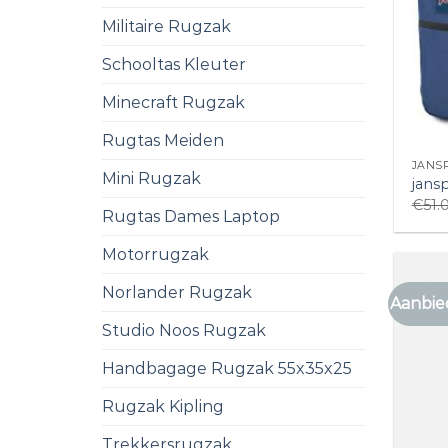
Militaire Rugzak
Schooltas Kleuter
Minecraft Rugzak
Rugtas Meiden
JANS
Mini Rugzak
jans
€
51.
Rugtas Dames Laptop
Motorrugzak
Norlander Rugzak
Aanbie
Studio Noos Rugzak
Handbagage Rugzak 55x35x25
Rugzak Kipling
Trekkersrugzak