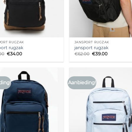
PORT RUGZAK
JANSPORT RUGZAK
port rugzak
jansport rugzak
00
€
34.00
€
62.00
€
39.00
ding!
Aanbieding!