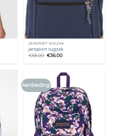
JANSPORT RUGZAK
jansport rugzak
€
58.00
€
36.00
Aanbieding!