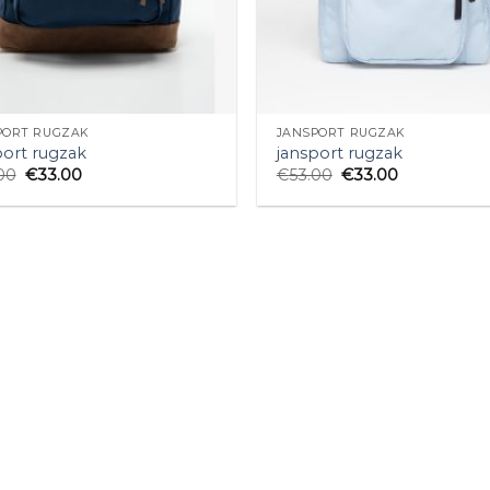
PORT RUGZAK
JANSPORT RUGZAK
port rugzak
jansport rugzak
00
€
33.00
€
53.00
€
33.00