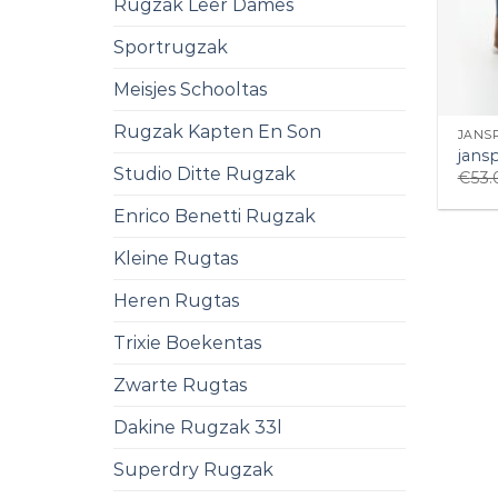
Rugzak Leer Dames
Sportrugzak
Meisjes Schooltas
Rugzak Kapten En Son
JANS
jans
Studio Ditte Rugzak
€
53.
Enrico Benetti Rugzak
Kleine Rugtas
Heren Rugtas
Trixie Boekentas
Zwarte Rugtas
Dakine Rugzak 33l
Superdry Rugzak