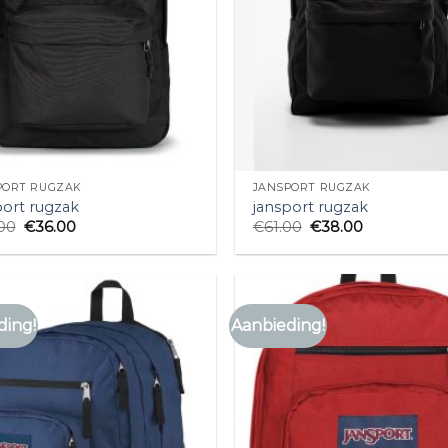
PORT RUGZAK
JANSPORT RUGZAK
port rugzak
jansport rugzak
00
€
36.00
€
61.00
€
38.00
ding!
Aanbieding!