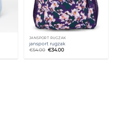
JANSPORT RUGZAK
jansport rugzak
€
54.00
€
34.00