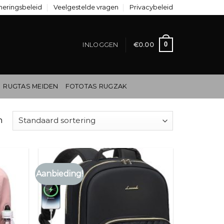
neringsbeleid
Veelgestelde vragen
Privacybeleid
0
INLOGGEN
€
0.00
RUGTAS MEIDEN
FOTOTAS RUGZAK
n
Aanbieding!