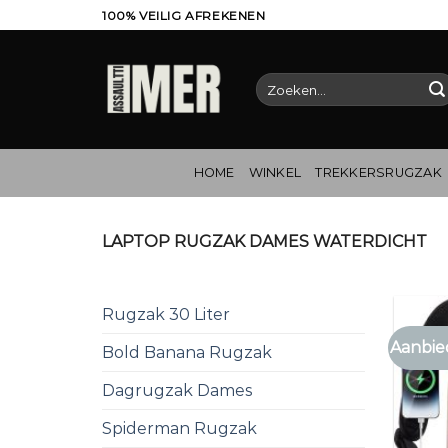
Ga
100% VEILIG AFREKENEN
naar
inhoud
Zoeken
naar:
HOME
WINKEL
TREKKERSRUGZAK
LAPTOP RUGZAK DAMES WATERDICHT
Rugzak 30 Liter
Aanbie
Bold Banana Rugzak
Dagrugzak Dames
Spiderman Rugzak