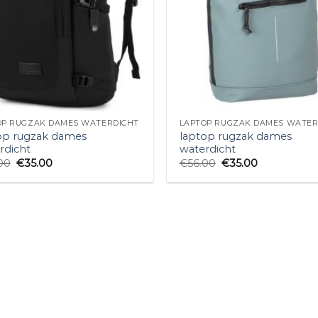
OP RUGZAK DAMES WATERDICHT
LAPTOP RUGZAK DAMES WATER
op rugzak dames
laptop rugzak dames
rdicht
waterdicht
00
€
35.00
€
56.00
€
35.00