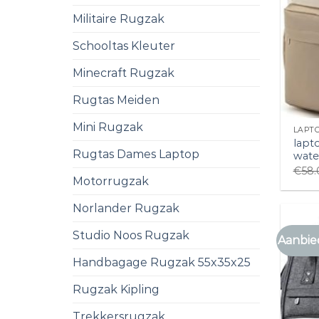
Militaire Rugzak
Schooltas Kleuter
Minecraft Rugzak
Rugtas Meiden
Mini Rugzak
LAPT
lapt
Rugtas Dames Laptop
wate
€
58.
Motorrugzak
Norlander Rugzak
Studio Noos Rugzak
Aanbie
Handbagage Rugzak 55x35x25
Rugzak Kipling
Trekkersrugzak