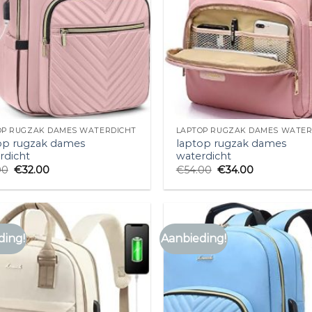
OP RUGZAK DAMES WATERDICHT
LAPTOP RUGZAK DAMES WATER
op rugzak dames
laptop rugzak dames
rdicht
waterdicht
00
€
32.00
€
54.00
€
34.00
ding!
Aanbieding!