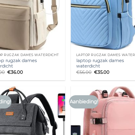
OP RUGZAK DAMES WATERDICHT
LAPTOP RUGZAK DAMES WATER
op rugzak dames
laptop rugzak dames
rdicht
waterdicht
00
€
36.00
€
56.00
€
35.00
ding!
Aanbieding!