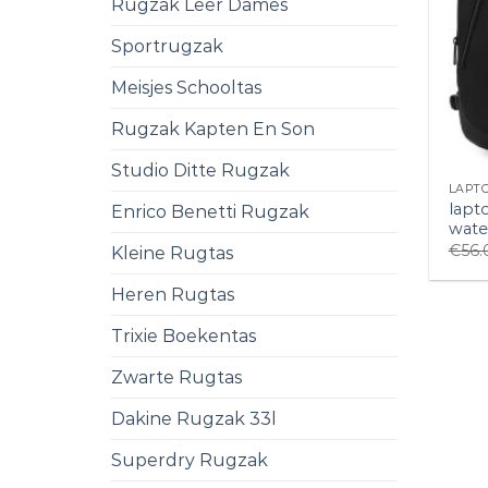
Rugzak Leer Dames
Sportrugzak
Meisjes Schooltas
Rugzak Kapten En Son
Studio Ditte Rugzak
LAPT
lapt
Enrico Benetti Rugzak
wate
€
56.
Kleine Rugtas
Heren Rugtas
Trixie Boekentas
Zwarte Rugtas
Dakine Rugzak 33l
Superdry Rugzak