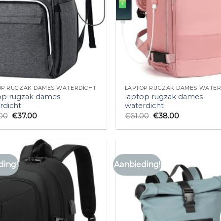
OP RUGZAK DAMES WATERDICHT
LAPTOP RUGZAK DAMES WATER
op rugzak dames
laptop rugzak dames
rdicht
waterdicht
00
€
37.00
€
61.00
€
38.00
ding!
Aanbieding!