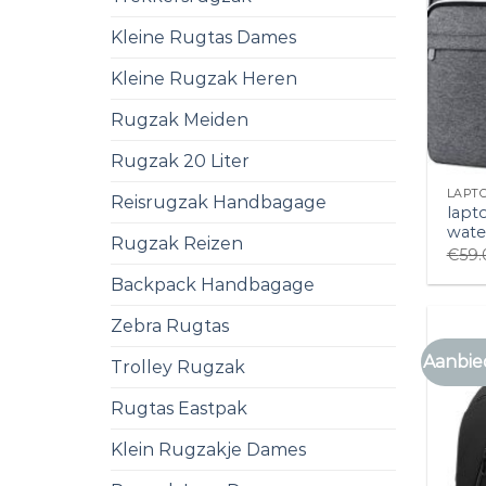
Kleine Rugtas Dames
Kleine Rugzak Heren
Rugzak Meiden
Rugzak 20 Liter
LAPT
Reisrugzak Handbagage
lapt
wate
Rugzak Reizen
€
59.
Backpack Handbagage
Zebra Rugtas
Aanbie
Trolley Rugzak
Rugtas Eastpak
Klein Rugzakje Dames