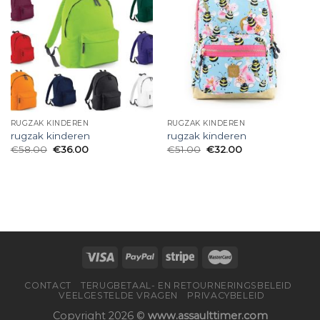
RUGZAK KINDEREN
RUGZAK KINDEREN
rugzak kinderen
rugzak kinderen
€
58.00
€
36.00
€
51.00
€
32.00
CONTACT
TERUGBETAAL- EN RETOURNERINGSBELEID
VEELGESTELDE VRAGEN
PRIVACYBELEID
Copyright 2026 ©
www.assaulttimer.com