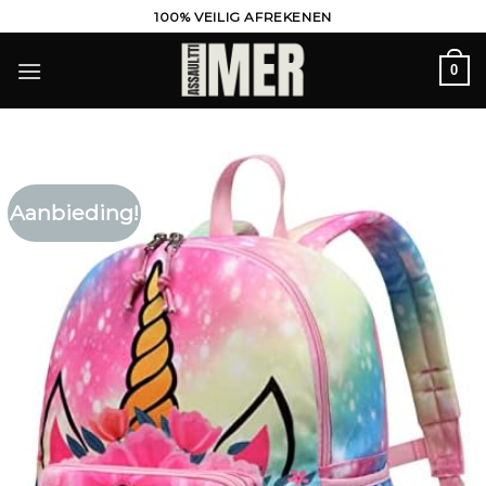
Ga
100% VEILIG AFREKENEN
naar
inhoud
0
Aanbieding!