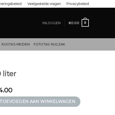
neringsbeleid
Veelgestelde vragen
Privacybeleid
0
INLOGGEN
€
0.00
RUGTAS MEIDEN
FOTOTAS RUGZAK
liter
4.00
ntal
TOEVOEGEN AAN WINKELWAGEN