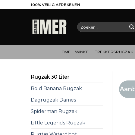
Ga
100% VEILIG AFREKENEN
naar
inhoud
Zoeken
naar:
HOME
WINKEL
TREKKERSRUGZAK
Rugzak 30 Liter
Aanb
Bold Banana Rugzak
Dagrugzak Dames
Spiderman Rugzak
Little Legends Rugzak
Rugtas Waterdicht