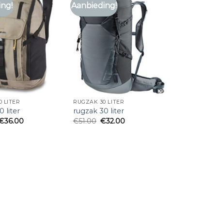
ing!
Aanbieding!
 LITER
RUGZAK 30 LITER
 liter
rugzak 30 liter
€
36.00
€
51.00
€
32.00