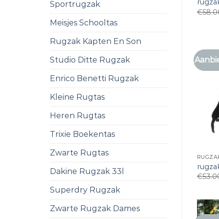
rugzak
Sportrugzak
€
58.0
Meisjes Schooltas
Rugzak Kapten En Son
Studio Ditte Rugzak
Aanbi
Enrico Benetti Rugzak
Kleine Rugtas
Heren Rugtas
Trixie Boekentas
Zwarte Rugtas
RUGZAK
rugzak
Dakine Rugzak 33l
€
53.0
Superdry Rugzak
Zwarte Rugzak Dames