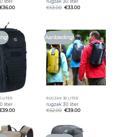
 liter
rugzak 30 liter
€
36.00
€
53.00
€
33.00
ing!
Aanbieding!
 LITER
RUGZAK 30 LITER
 liter
rugzak 30 liter
€
39.00
€
62.00
€
39.00