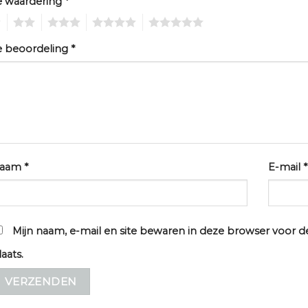
e waardering
*
2
3
4
5
e beoordeling
*
aam
*
E-mail
*
Mijn naam, e-mail en site bewaren in deze browser voor d
laats.