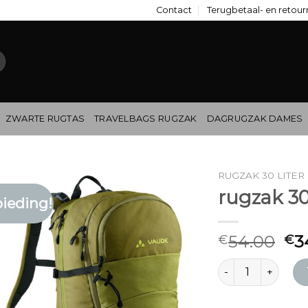
Contact
Terugbetaal- en retour
ZWARTE RUGTAS
TRAVELBAGS RUGZAK
DAGRUGZAK DAMES
RUGZAK 30 LITER
rugzak 30 
ieding!
54.00
3
€
€
rugzak 30 liter aa