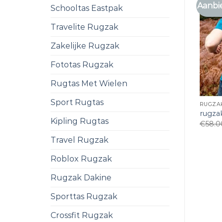
Aanbi
Schooltas Eastpak
Travelite Rugzak
Zakelijke Rugzak
Fototas Rugzak
Rugtas Met Wielen
Sport Rugtas
RUGZAK
rugzak
Kipling Rugtas
€
58.0
Travel Rugzak
Roblox Rugzak
Rugzak Dakine
Sporttas Rugzak
Crossfit Rugzak