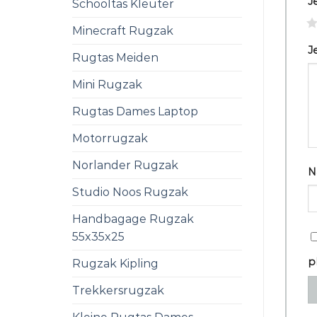
J
Schooltas Kleuter
1
Minecraft Rugzak
J
Rugtas Meiden
Mini Rugzak
Rugtas Dames Laptop
Motorrugzak
Norlander Rugzak
N
Studio Noos Rugzak
Handbagage Rugzak
55x35x25
p
Rugzak Kipling
Trekkersrugzak