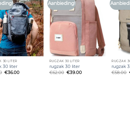
eding!
Aanbieding!
Aanbied
 30 LITER
RUGZAK 30 LITER
RUGZAK 30
 30 liter
rugzak 30 liter
rugzak 30
0
€
36.00
€
62.00
€
39.00
€
58.00