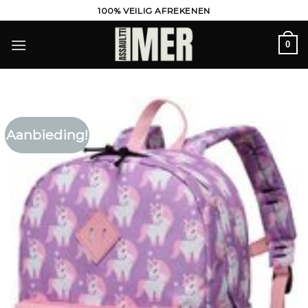
Ga
100% VEILIG AFREKENEN
naar
inhoud
0
Aanbieding!