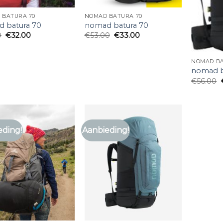
 BATURA 70
NOMAD BATURA 70
 batura 70
nomad batura 70
0
€
32.00
€
53.00
€
33.00
NOMAD BA
nomad b
€
56.00
eding!
Aanbieding!