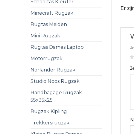
Schooltas Kleuter
Er zi
Minecraft Rugzak
Rugtas Meiden
Mini Rugzak
W
Rugtas Dames Laptop
J
1
Motorrugzak
J
Norlander Rugzak
Studio Noos Rugzak
Handbagage Rugzak
55x35x25
Rugzak Kipling
N
Trekkersrugzak