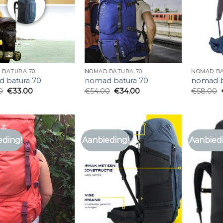
 BATURA 70
NOMAD BATURA 70
NOMAD BA
 batura 70
nomad batura 70
nomad b
0
€
33.00
€
54.00
€
34.00
€
58.00
eding!
Aanbieding!
Aanbied