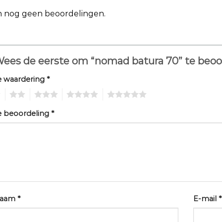
jn nog geen beoordelingen.
ees de eerste om “nomad batura 70” te beo
e waardering
*
2
3
4
5
e beoordeling
*
aam
*
E-mail
*