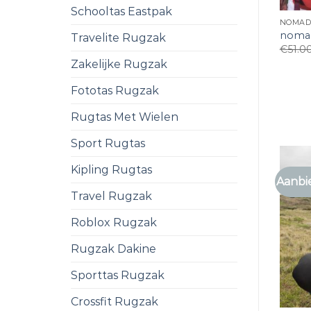
Schooltas Eastpak
NOMAD
nomad
Travelite Rugzak
€
51.0
Zakelijke Rugzak
Fototas Rugzak
Rugtas Met Wielen
Sport Rugtas
Kipling Rugtas
Aanbi
Travel Rugzak
Roblox Rugzak
Rugzak Dakine
Sporttas Rugzak
Crossfit Rugzak