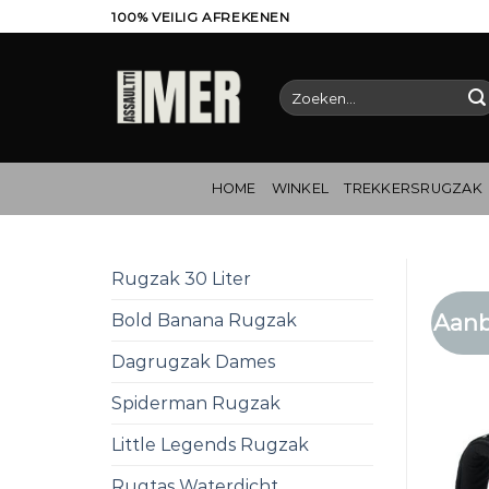
Ga
100% VEILIG AFREKENEN
naar
inhoud
Zoeken
naar:
HOME
WINKEL
TREKKERSRUGZAK
Rugzak 30 Liter
Aanb
Bold Banana Rugzak
Dagrugzak Dames
Spiderman Rugzak
Little Legends Rugzak
Rugtas Waterdicht