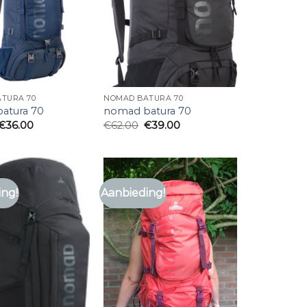
TURA 70
NOMAD BATURA 70
atura 70
nomad batura 70
€
36.00
€
62.00
€
39.00
ing!
Aanbieding!