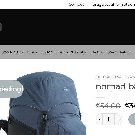
Contact
Terugbetaal- en retour
ZWARTE RUGTAS
TRAVELBAGS RUGZAK
DAGRUGZAK DAMES
NOMAD BATURA 
nomad ba
ieding!
54.00
3
€
€
nomad batura 70 