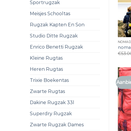
Sportrugzak
Meisjes Schooltas
Rugzak Kapten En Son
Studio Ditte Rugzak
NOMAD
Enrico Benetti Rugzak
nomad
€
53.0
Kleine Rugtas
Heren Rugtas
Trixie Boekentas
Aanbi
Zwarte Rugtas
Dakine Rugzak 33l
Superdry Rugzak
Zwarte Rugzak Dames