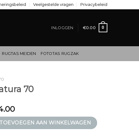
neringsbeleid
Veelgestelde vragen
Privacybeleid
0
INLOGGEN
€
0.00
RUGTAS MEIDEN
FOTOTAS RUGZAK
70
tura 70
4.00
aantal
TOEVOEGEN AAN WINKELWAGEN