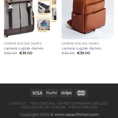
CAMERA RUGZAK DAMES
CAMERA RUGZAK DAMES
camera rugzak dames
camera rugzak dames
€
62.00
€
39.00
€
62.00
€
39.00
CONTACT
TERUGBETAAL- EN RETOURNERINGSBELEID
VEELGESTELDE VRAGEN
PRIVACYBELEID
Copyright 2026 ©
www.assaulttimer.com