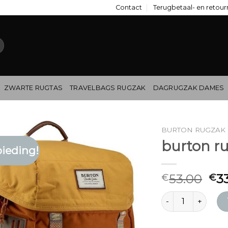
Contact
Terugbetaal- en retour
ZWARTE RUGTAS
TRAVELBAGS RUGZAK
DAGRUGZAK DAMES
BURTON RUGZAK
burton r
ieding!
53.00
3
€
€
burton rugzak aan