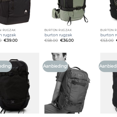
N RUGZAK
BURTON RUGZAK
BURTON 
n rugzak
burton rugzak
burton 
0
€
39.00
€
58.00
€
36.00
€
53.00
eding!
Aanbieding!
Aanbied