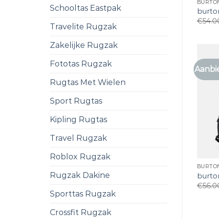
BURTO
Schooltas Eastpak
burto
€
54.0
Travelite Rugzak
Zakelijke Rugzak
Fototas Rugzak
Aanbi
Rugtas Met Wielen
Sport Rugtas
Kipling Rugtas
Travel Rugzak
Roblox Rugzak
BURTO
Rugzak Dakine
burto
€
56.0
Sporttas Rugzak
Crossfit Rugzak