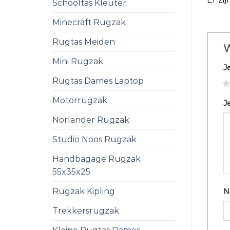
Schooltas Kleuter
Minecraft Rugzak
Rugtas Meiden
W
Mini Rugzak
J
Rugtas Dames Laptop
1
Motorrugzak
J
Norlander Rugzak
Studio Noos Rugzak
Handbagage Rugzak
55x35x25
Rugzak Kipling
N
Trekkersrugzak