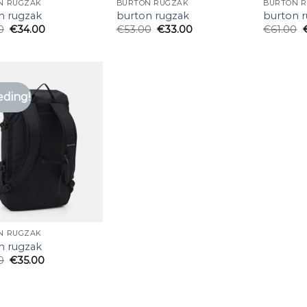
N RUGZAK
BURTON RUGZAK
BURTON 
n rugzak
burton rugzak
burton 
0
€
34.00
€
53.00
€
33.00
€
61.00
eding!
N RUGZAK
n rugzak
0
€
35.00