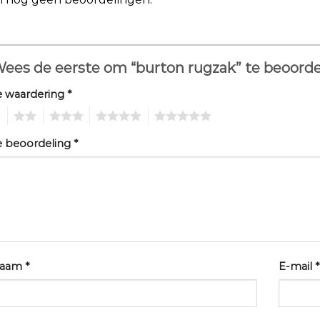
ees de eerste om “burton rugzak” te beoord
e waardering
*
2
3
4
5
e beoordeling
*
aam
*
E-mail
*