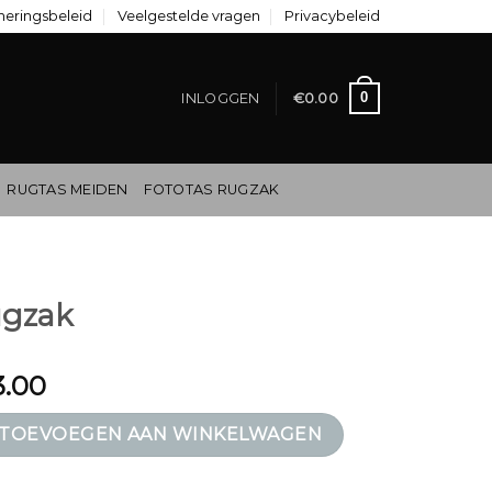
neringsbeleid
Veelgestelde vragen
Privacybeleid
0
INLOGGEN
€
0.00
RUGTAS MEIDEN
FOTOTAS RUGZAK
ugzak
3.00
tal
TOEVOEGEN AAN WINKELWAGEN