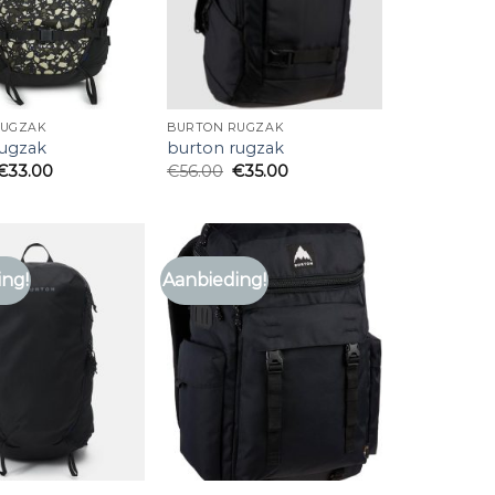
RUGZAK
BURTON RUGZAK
rugzak
burton rugzak
€
33.00
€
56.00
€
35.00
ing!
Aanbieding!