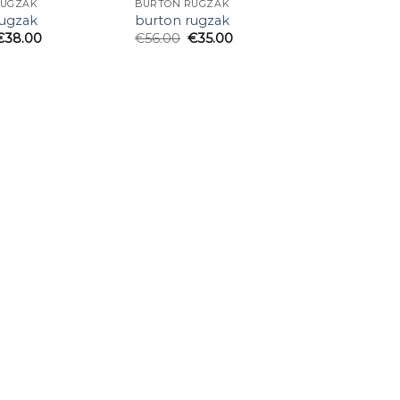
RUGZAK
BURTON RUGZAK
rugzak
burton rugzak
€
38.00
€
56.00
€
35.00