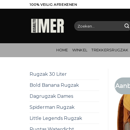
Ga
100% VEILIG AFREKENEN
naar
inhoud
Zoeken
naar:
HOME
WINKEL
TREKKERSRUGZAK
Rugzak 30 Liter
Aanb
Bold Banana Rugzak
Dagrugzak Dames
Spiderman Rugzak
Little Legends Rugzak
Rugtas Waterdicht