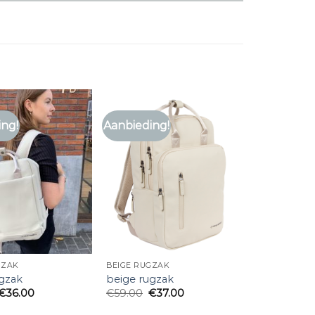
ing!
Aanbieding!
GZAK
BEIGE RUGZAK
ugzak
beige rugzak
€
36.00
€
59.00
€
37.00