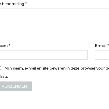
e beoordeling
*
aam
*
E-mail
*
Mijn naam, e-mail en site bewaren in deze browser voor d
laats.