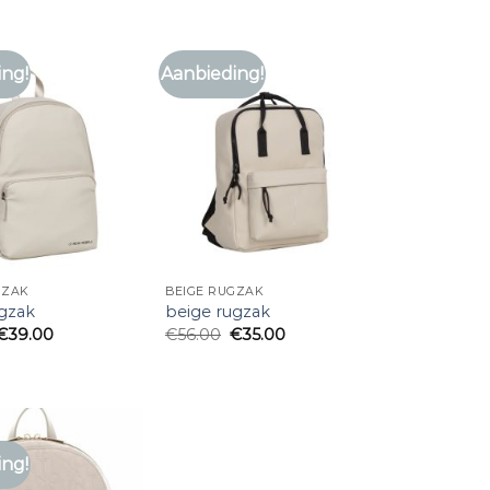
ing!
Aanbieding!
GZAK
BEIGE RUGZAK
ugzak
beige rugzak
€
39.00
€
56.00
€
35.00
ing!