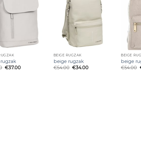
 RUGZAK
BEIGE RUGZAK
BEIGE RU
 rugzak
beige rugzak
beige r
0
€
37.00
€
54.00
€
34.00
€
54.00