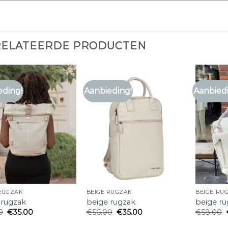
RELATEERDE PRODUCTEN
eding!
Aanbieding!
Aanbied
 RUGZAK
BEIGE RUGZAK
BEIGE RU
 rugzak
beige rugzak
beige r
0
€
35.00
€
56.00
€
35.00
€
58.00