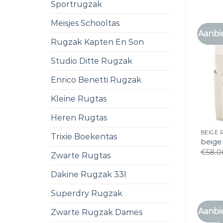
Sportrugzak
Meisjes Schooltas
Aanbi
Rugzak Kapten En Son
Studio Ditte Rugzak
Enrico Benetti Rugzak
Kleine Rugtas
Heren Rugtas
BEIGE
Trixie Boekentas
beige
€
58.0
Zwarte Rugtas
Dakine Rugzak 33l
Superdry Rugzak
Aanbi
Zwarte Rugzak Dames