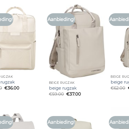
eding!
Aanbieding!
Aanbied
 RUGZAK
BEIGE RU
 rugzak
beige r
BEIGE RUGZAK
0
€
36.00
€
62.00
beige rugzak
€
59.00
€
37.00
eding!
Aanbieding!
Aanbied