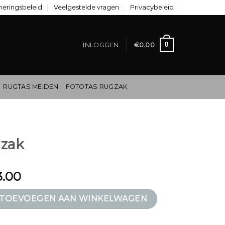
neringsbeleid
Veelgestelde vragen
Privacybeleid
0
INLOGGEN
€
0.00
RUGTAS MEIDEN
FOTOTAS RUGZAK
gzak
3.00
al
TOEVOEGEN AAN WINKELWAGEN