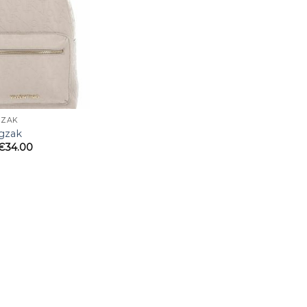
GZAK
ugzak
€
34.00