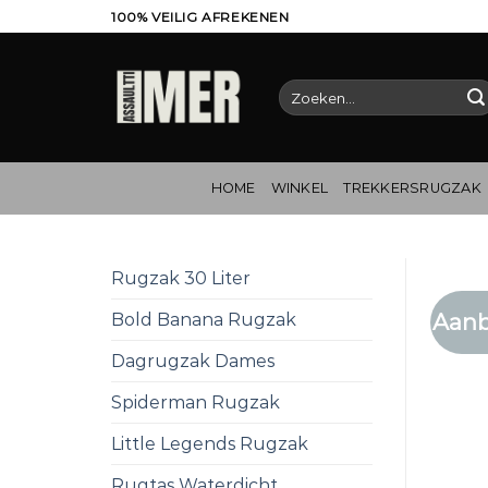
Ga
100% VEILIG AFREKENEN
naar
inhoud
Zoeken
naar:
HOME
WINKEL
TREKKERSRUGZAK
Rugzak 30 Liter
Aanb
Bold Banana Rugzak
Dagrugzak Dames
Spiderman Rugzak
Little Legends Rugzak
Rugtas Waterdicht