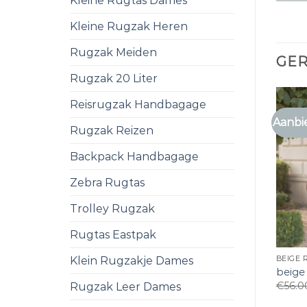
Kleine Rugtas Dames
Kleine Rugzak Heren
Rugzak Meiden
GE
Rugzak 20 Liter
Reisrugzak Handbagage
Aanbi
Rugzak Reizen
Backpack Handbagage
Zebra Rugtas
Trolley Rugzak
Rugtas Eastpak
Klein Rugzakje Dames
BEIGE
beige
€
56.0
Rugzak Leer Dames