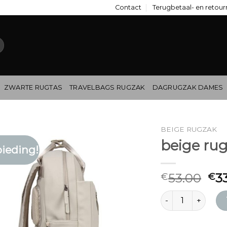
Contact
Terugbetaal- en retour
ZWARTE RUGTAS
TRAVELBAGS RUGZAK
DAGRUGZAK DAMES
BEIGE RUGZAK
beige ru
ieding!
53.00
3
€
€
beige rugzak aant