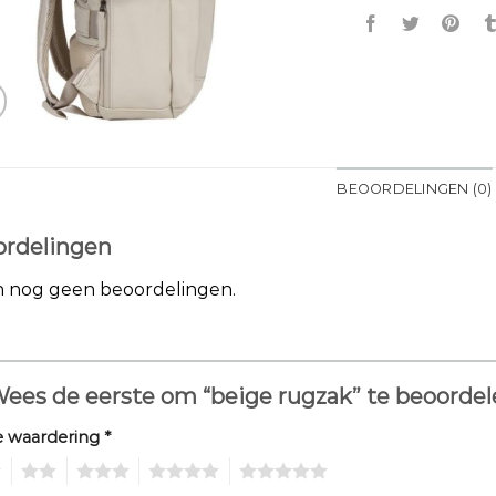
BEOORDELINGEN (0)
rdelingen
jn nog geen beoordelingen.
ees de eerste om “beige rugzak” te beoorde
e waardering
*
2
3
4
5