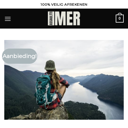
Ga
100% VEILIG AFREKENEN
naar
inhoud
0
Aanbieding!