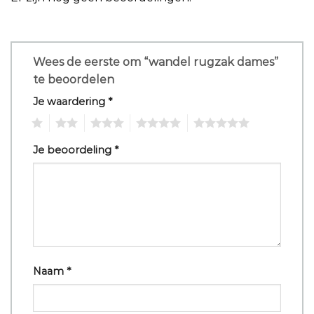
Wees de eerste om “wandel rugzak dames”
te beoordelen
Je waardering
*
1
2
3
4
5
Je beoordeling
*
Naam
*