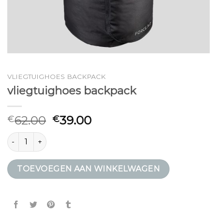
VLIEGTUIGHOES BACKPACK
vliegtuighoes backpack
62.00
39.00
€
€
vliegtuighoes backpack aantal
TOEVOEGEN AAN WINKELWAGEN