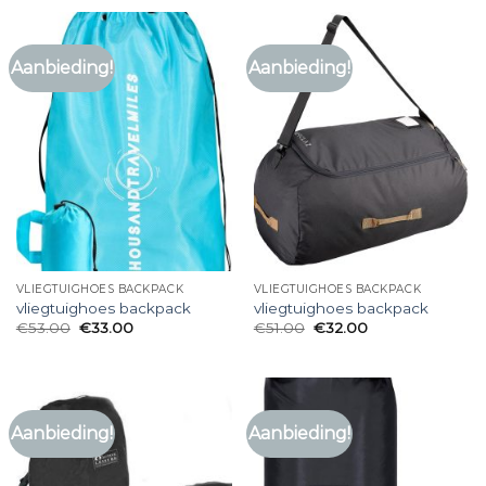
Aanbieding!
Aanbieding!
VLIEGTUIGHOES BACKPACK
VLIEGTUIGHOES BACKPACK
vliegtuighoes backpack
vliegtuighoes backpack
€
53.00
€
33.00
€
51.00
€
32.00
Aanbieding!
Aanbieding!