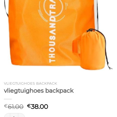
VLIEGTUIGHOES BACKPACK
vliegtuighoes backpack
61.00
38.00
€
€
vliegtuighoes backpack aantal