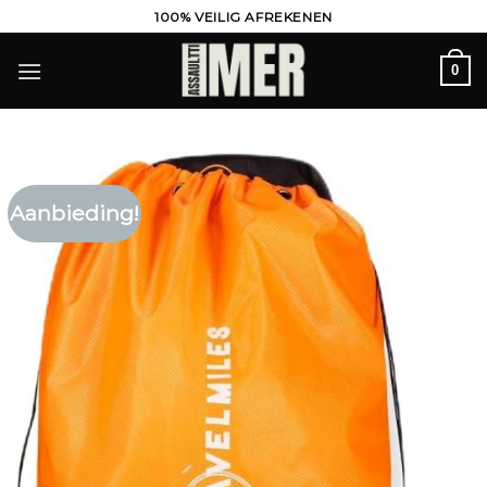
Ga
100% VEILIG AFREKENEN
naar
inhoud
0
Aanbieding!