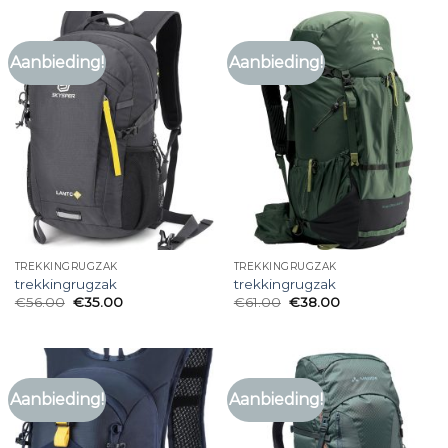
Aanbieding!
Aanbieding!
TREKKINGRUGZAK
TREKKINGRUGZAK
trekkingrugzak
trekkingrugzak
€
56.00
€
35.00
€
61.00
€
38.00
Aanbieding!
Aanbieding!