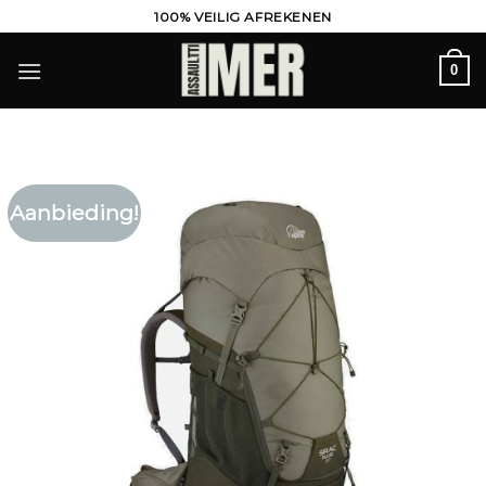
Ga
100% VEILIG AFREKENEN
naar
inhoud
0
Aanbieding!