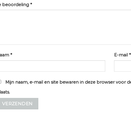
e beoordeling
*
aam
*
E-mail
*
Mijn naam, e-mail en site bewaren in deze browser voor d
laats.