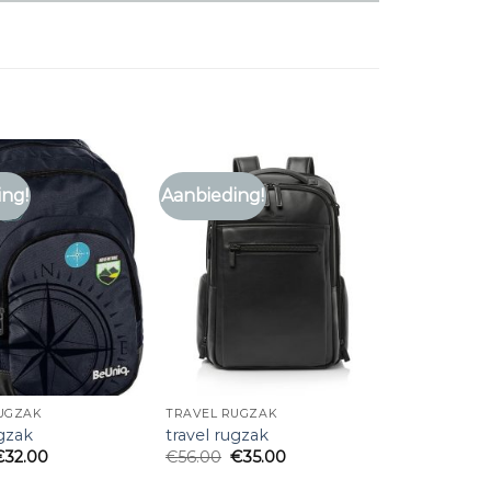
ing!
Aanbieding!
UGZAK
TRAVEL RUGZAK
ugzak
travel rugzak
€
32.00
€
56.00
€
35.00