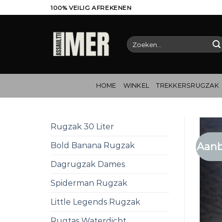
Ga
100% VEILIG AFREKENEN
naar
inhoud
Zoeken
naar:
HOME
WINKEL
TREKKERSRUGZAK
Rugzak 30 Liter
Aanb
Bold Banana Rugzak
Dagrugzak Dames
Spiderman Rugzak
Little Legends Rugzak
Rugtas Waterdicht