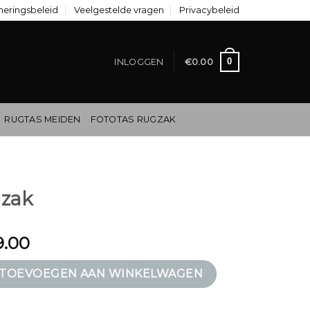
neringsbeleid
Veelgestelde vragen
Privacybeleid
0
INLOGGEN
€
0.00
RUGTAS MEIDEN
FOTOTAS RUGZAK
gzak
9.00
al
TOEVOEGEN AAN WINKELWAGEN