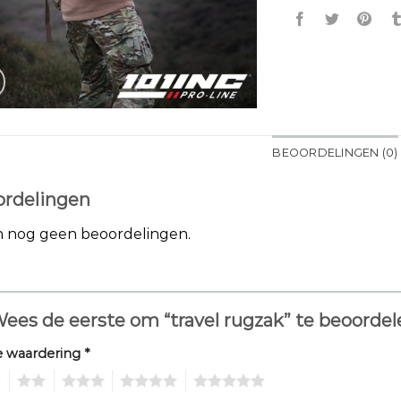
BEOORDELINGEN (0)
rdelingen
jn nog geen beoordelingen.
ees de eerste om “travel rugzak” te beoorde
e waardering
*
2
3
4
5