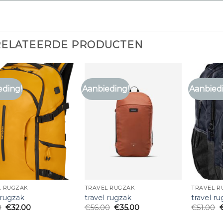
RELATEERDE PRODUCTEN
eding!
Aanbieding!
Aanbied
L RUGZAK
TRAVEL RUGZAK
TRAVEL R
 rugzak
travel rugzak
travel r
0
€
32.00
€
56.00
€
35.00
€
51.00