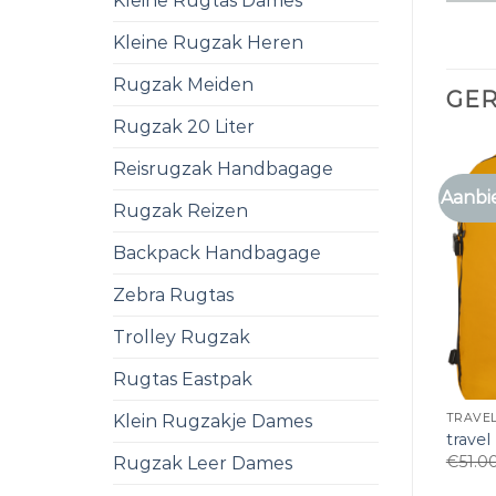
Kleine Rugtas Dames
Kleine Rugzak Heren
Rugzak Meiden
GE
Rugzak 20 Liter
Reisrugzak Handbagage
Aanbi
Rugzak Reizen
Backpack Handbagage
Zebra Rugtas
Trolley Rugzak
Rugtas Eastpak
Klein Rugzakje Dames
TRAVE
travel
€
51.0
Rugzak Leer Dames