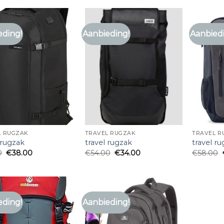
eding!
Aanbieding!
Aanbied
L RUGZAK
TRAVEL RUGZAK
TRAVEL R
 rugzak
travel rugzak
travel r
0
€
38.00
€
54.00
€
34.00
€
58.00
eding!
Aanbieding!