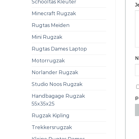
Schooltas Kleuter
J
Minecraft Rugzak
Rugtas Meiden
Mini Rugzak
Rugtas Dames Laptop
N
Motorrugzak
Norlander Rugzak
Studio Noos Rugzak
Handbagage Rugzak
p
55x35x25
Rugzak Kipling
Trekkersrugzak