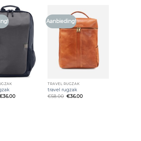
ing!
Aanbieding!
UGZAK
TRAVEL RUGZAK
ugzak
travel rugzak
€
36.00
€
58.00
€
36.00