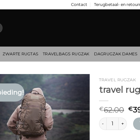
Contact
Terugbetaal- en retour
ZWARTE RUGTAS
TRAVELBAGS RUGZAK
DAGRUGZAK DAMES
TRAVEL RUGZAK
travel ru
ieding!
62.00
3
€
€
travel rugzak aant