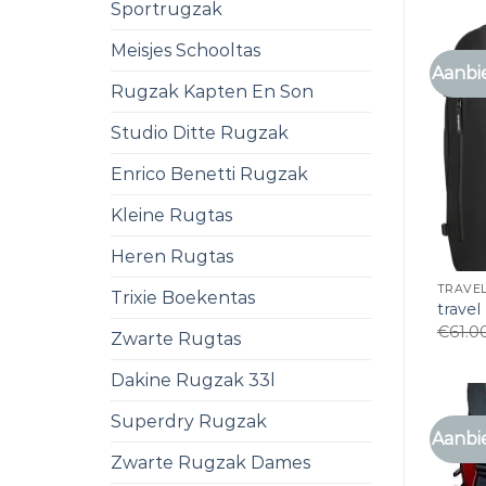
Sportrugzak
Meisjes Schooltas
Aanbi
Rugzak Kapten En Son
Studio Ditte Rugzak
Enrico Benetti Rugzak
Kleine Rugtas
Heren Rugtas
TRAVE
Trixie Boekentas
travel
€
61.0
Zwarte Rugtas
Dakine Rugzak 33l
Superdry Rugzak
Aanbi
Zwarte Rugzak Dames