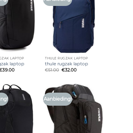
GZAK LAPTOP
THULE RUGZAK LAPTOP
gzak laptop
thule rugzak laptop
€
39.00
€
51.00
€
32.00
ing!
Aanbieding!