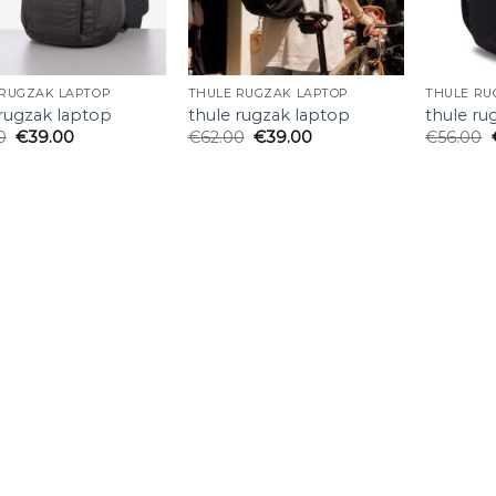
 RUGZAK LAPTOP
THULE RUGZAK LAPTOP
THULE RU
 rugzak laptop
thule rugzak laptop
thule ru
0
€
39.00
€
62.00
€
39.00
€
56.00