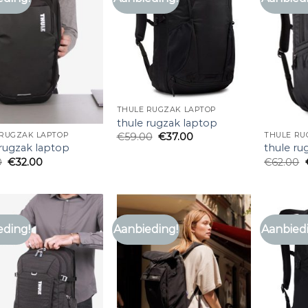
THULE RUGZAK LAPTOP
thule rugzak laptop
 RUGZAK LAPTOP
THULE RU
€
59.00
€
37.00
 rugzak laptop
thule ru
0
€
32.00
€
62.00
eding!
Aanbieding!
Aanbied