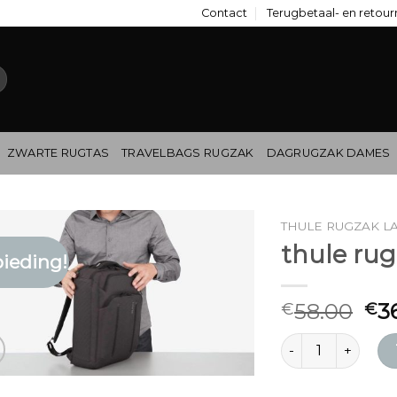
Contact
Terugbetaal- en retour
ZWARTE RUGTAS
TRAVELBAGS RUGZAK
DAGRUGZAK DAMES
THULE RUGZAK L
thule rug
ieding!
58.00
3
€
€
thule rugzak lapt