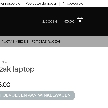
neringsbeleid
Veelgestelde vragen
Privacybeleid
0
INLOGGEN
€
0.00
RUGTAS MEIDEN
FOTOTAS RUGZAK
APTOP
zak laptop
6.00
op aantal
TOEVOEGEN AAN WINKELWAGEN