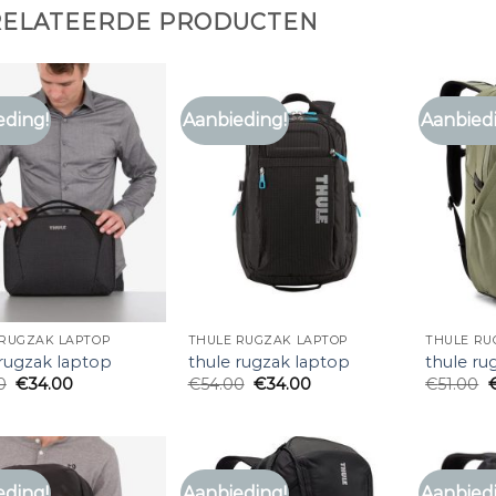
RELATEERDE PRODUCTEN
eding!
Aanbieding!
Aanbied
 RUGZAK LAPTOP
THULE RUGZAK LAPTOP
THULE RU
 rugzak laptop
thule rugzak laptop
thule ru
0
€
34.00
€
54.00
€
34.00
€
51.00
eding!
Aanbieding!
Aanbied