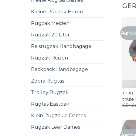
Kleine Rugtas Dames
GE
Kleine Rugzak Heren
Rugzak Meiden
Aanbi
Rugzak 20 Liter
Reisrugzak Handbagage
Rugzak Reizen
Backpack Handbagage
Zebra Rugtas
Trolley Rugzak
THULE
thule
Rugtas Eastpak
€
54.0
Klein Rugzakje Dames
Rugzak Leer Dames
Aanbi