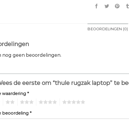
BEOORDELINGEN (0)
rdelingen
jn nog geen beoordelingen.
ees de eerste om “thule rugzak laptop” te b
e waardering
*
2
3
4
5
e beoordeling
*