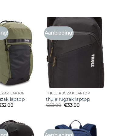
ing!
Aanbieding!
GZAK LAPTOP
THULE RUGZAK LAPTOP
gzak laptop
thule rugzak laptop
€
32.00
€
53.00
€
33.00
ing!
Aanbieding!