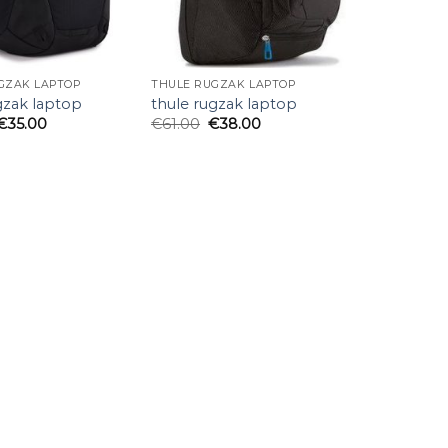
GZAK LAPTOP
THULE RUGZAK LAPTOP
gzak laptop
thule rugzak laptop
€
35.00
€
61.00
€
38.00