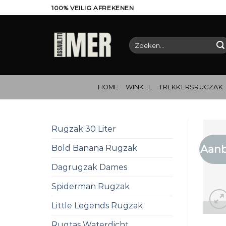
Ga
100% VEILIG AFREKENEN
naar
inhoud
Zoeken
naar:
HOME
WINKEL
TREKKERSRUGZAK
Rugzak 30 Liter
Aanb
Bold Banana Rugzak
Dagrugzak Dames
Spiderman Rugzak
Little Legends Rugzak
Rugtas Waterdicht