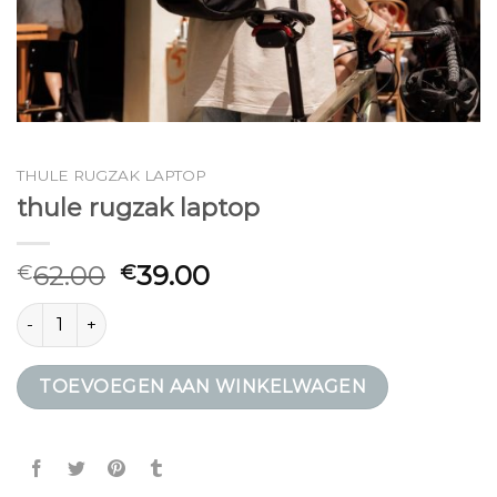
THULE RUGZAK LAPTOP
thule rugzak laptop
62.00
39.00
€
€
thule rugzak laptop aantal
TOEVOEGEN AAN WINKELWAGEN