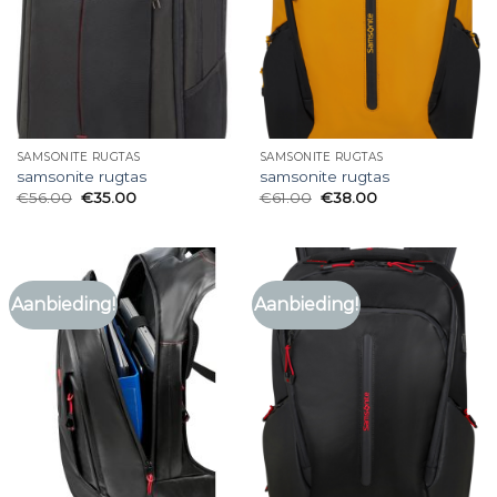
SAMSONITE RUGTAS
SAMSONITE RUGTAS
samsonite rugtas
samsonite rugtas
€
56.00
€
35.00
€
61.00
€
38.00
Aanbieding!
Aanbieding!