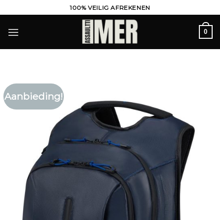
Ga
100% VEILIG AFREKENEN
naar
inhoud
0
Aanbieding!