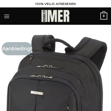
Ga
100% VEILIG AFREKENEN
naar
inhoud
0
Aanbieding!