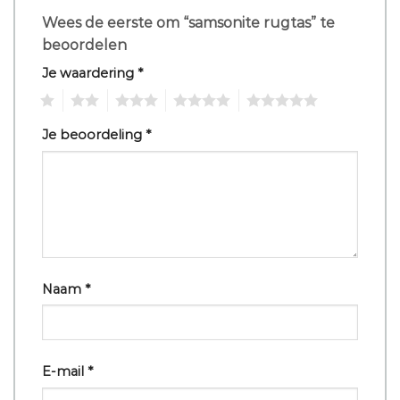
Wees de eerste om “samsonite rugtas” te
beoordelen
Je waardering
*
1
2
3
4
5
Je beoordeling
*
Naam
*
E-mail
*