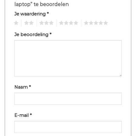
laptop” te beoordelen
Je waardering
*
1
2
3
4
5
Je beoordeling
*
Naam
*
E-mail
*