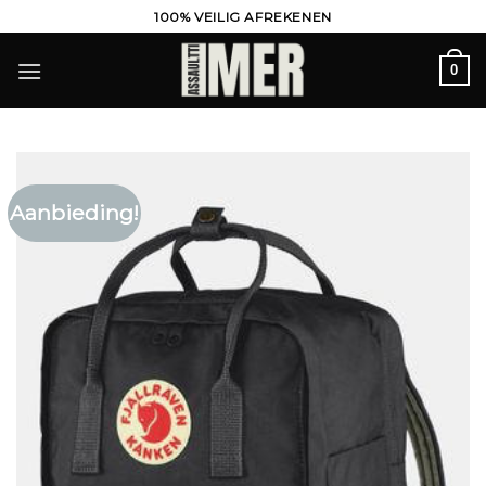
Ga
100% VEILIG AFREKENEN
naar
inhoud
0
Aanbieding!