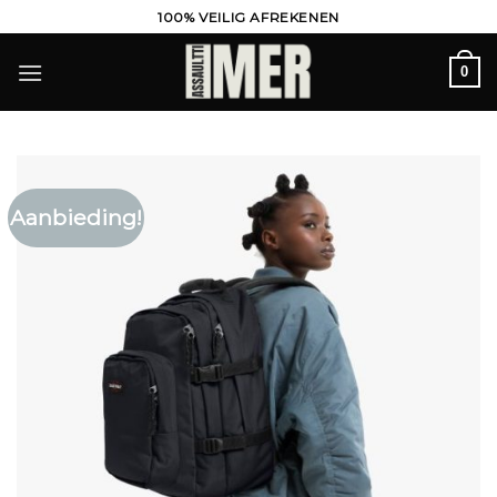
Ga
100% VEILIG AFREKENEN
naar
inhoud
0
Aanbieding!