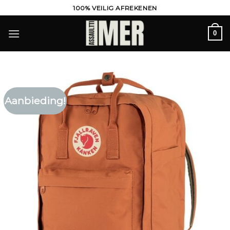
Ga
100% VEILIG AFREKENEN
naar
inhoud
0
Aanbieding!