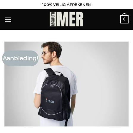
Ga
100% VEILIG AFREKENEN
naar
inhoud
0
Aanbieding!