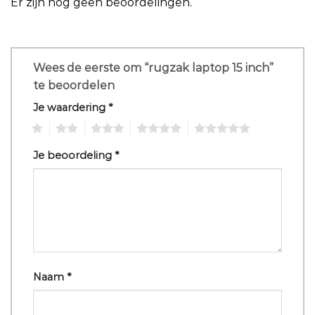
Er zijn nog geen beoordelingen.
Wees de eerste om “rugzak laptop 15 inch”
te beoordelen
Je waardering
*
1
2
3
4
5
Je beoordeling
*
Naam
*