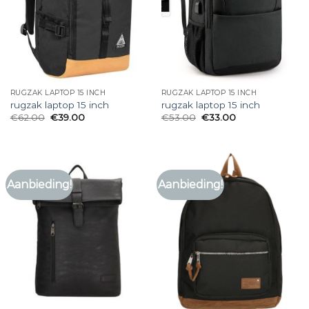
RUGZAK LAPTOP 15 INCH
RUGZAK LAPTOP 15 INCH
rugzak laptop 15 inch
rugzak laptop 15 inch
€
62.00
€
39.00
€
53.00
€
33.00
Aanbieding!
Aanbieding!