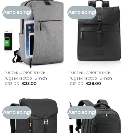
Aanbieding!
Aanbieding!
RUGZAK LAPTOP 15 INCH
RUGZAK LAPTOP 15 INCH
rugzak laptop 15 inch
rugzak laptop 15 inch
€
53.00
€
33.00
€
61.00
€
38.00
Aanbieding!
Aanbieding!