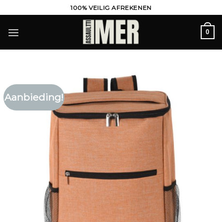
Ga
100% VEILIG AFREKENEN
naar
inhoud
0
Aanbieding!