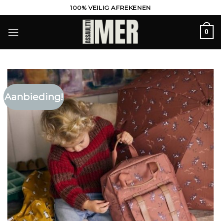
Ga
100% VEILIG AFREKENEN
naar
inhoud
0
Aanbieding!