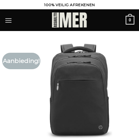
Ga
100% VEILIG AFREKENEN
naar
inhoud
0
Aanbieding!