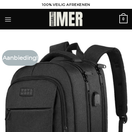
Ga
100% VEILIG AFREKENEN
naar
inhoud
0
Aanbieding!