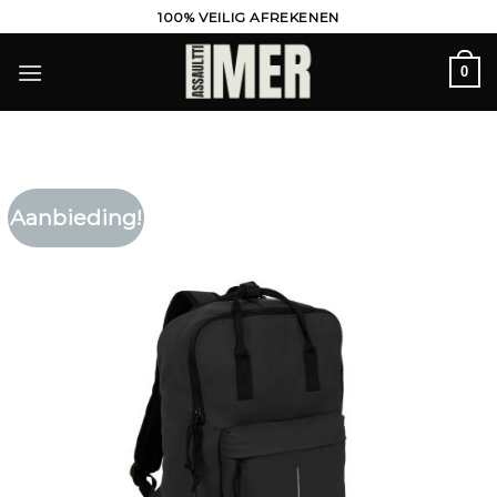
Ga
100% VEILIG AFREKENEN
naar
inhoud
0
Aanbieding!