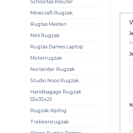
Schooltas Kleuter
Minecraft Rugzak
W
Rugtas Meiden
J
Mini Rugzak
1
Rugtas Dames Laptop
J
Motorrugzak
Norlander Rugzak
Studio Noos Rugzak
Handbagage Rugzak
55x35x25
N
Rugzak Kipling
Trekkersrugzak