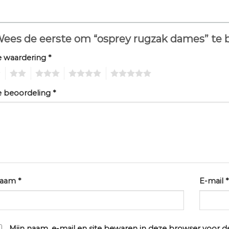
ees de eerste om “osprey rugzak dames” te
e waardering
*
2
3
4
5
e beoordeling
*
aam
*
E-mail
*
Mijn naam, e-mail en site bewaren in deze browser voor d