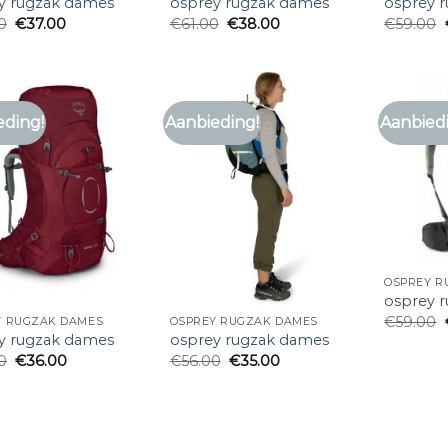
y rugzak dames
osprey rugzak dames
osprey 
0
€
37.00
€
61.00
€
38.00
€
59.00
eding!
Aanbieding!
Aanbied
OSPREY R
osprey 
€
59.00
Y RUGZAK DAMES
OSPREY RUGZAK DAMES
y rugzak dames
osprey rugzak dames
0
€
36.00
€
56.00
€
35.00