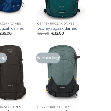
UGZAK DAMES
OSPREY RUGZAK DAMES
rugzak dames
osprey rugzak dames
€
35.00
€
51.00
€
32.00
ing!
Aanbieding!
UGZAK DAMES
OSPREY RUGZAK DAMES