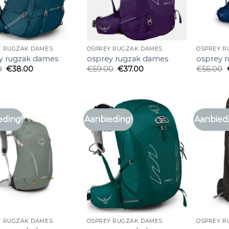
Y RUGZAK DAMES
OSPREY RUGZAK DAMES
OSPREY R
y rugzak dames
osprey rugzak dames
osprey 
0
€
38.00
€
59.00
€
37.00
€
56.00
eding!
Aanbieding!
Aanbied
Y RUGZAK DAMES
OSPREY RUGZAK DAMES
OSPREY R