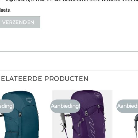
laats.
RELATEERDE PRODUCTEN
eding!
Aanbieding!
Aanbied