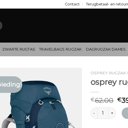
Contact
Terugbetaal- en retour
ZWARTE RUGTAS
TRAVELBAGS RUGZAK
DAGRUGZAK DAMES
OSPREY RUGZAK
osprey r
ieding!
62.00
3
€
€
osprey rugzak da