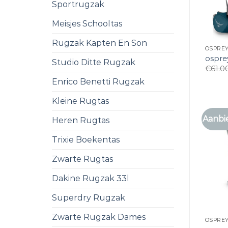
Sportrugzak
Meisjes Schooltas
Rugzak Kapten En Son
OSPRE
ospre
Studio Ditte Rugzak
€
61.0
Enrico Benetti Rugzak
Kleine Rugtas
Aanbi
Heren Rugtas
Trixie Boekentas
Zwarte Rugtas
Dakine Rugzak 33l
Superdry Rugzak
Zwarte Rugzak Dames
OSPRE