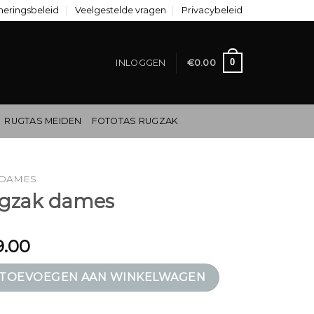
neringsbeleid
Veelgestelde vragen
Privacybeleid
0
INLOGGEN
€
0.00
RUGTAS MEIDEN
FOTOTAS RUGZAK
 DAMES
ugzak dames
9.00
mes aantal
TOEVOEGEN AAN WINKELWAGEN