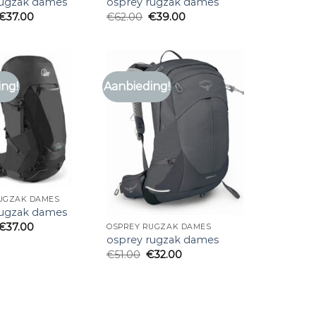
rugzak dames
osprey rugzak dames
€
37.00
€
62.00
€
39.00
ing!
Aanbieding!
UGZAK DAMES
rugzak dames
€
37.00
OSPREY RUGZAK DAMES
osprey rugzak dames
€
51.00
€
32.00