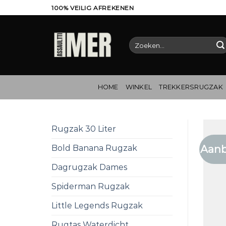
Ga
100% VEILIG AFREKENEN
naar
inhoud
Zoeken
naar:
HOME
WINKEL
TREKKERSRUGZAK
Rugzak 30 Liter
Aanb
Bold Banana Rugzak
Dagrugzak Dames
Spiderman Rugzak
Little Legends Rugzak
Rugtas Waterdicht