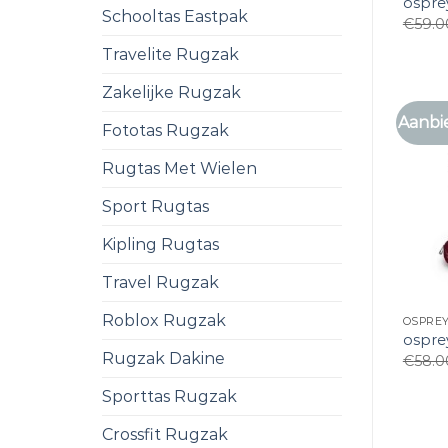
ospre
Schooltas Eastpak
€
59.0
Travelite Rugzak
Zakelijke Rugzak
Aanbi
Fototas Rugzak
Rugtas Met Wielen
Sport Rugtas
Kipling Rugtas
Travel Rugzak
Roblox Rugzak
OSPRE
ospre
Rugzak Dakine
€
58.0
Sporttas Rugzak
Crossfit Rugzak