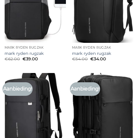
MARK RYDEN RUGZAK
MARK RYDEN RUGZAK
mark ryden rugzak
mark ryden rugzak
€
62.00
€
39.00
€
54.00
€
34.00
Aanbieding!
Aanbieding!