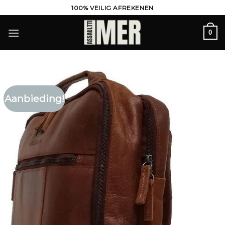
Ga
100% VEILIG AFREKENEN
naar
inhoud
0
Aanbieding!