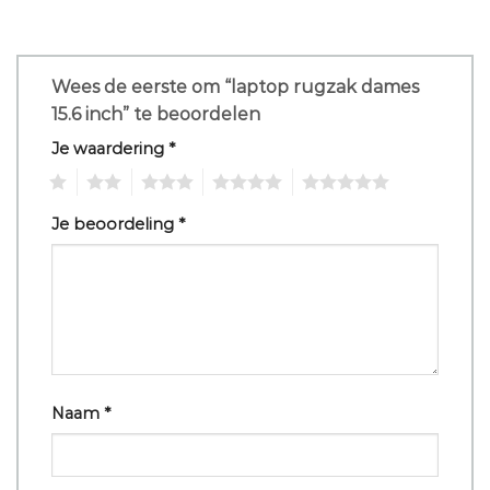
Wees de eerste om “laptop rugzak dames
15.6 inch” te beoordelen
Je waardering
*
1
2
3
4
5
Je beoordeling
*
Naam
*