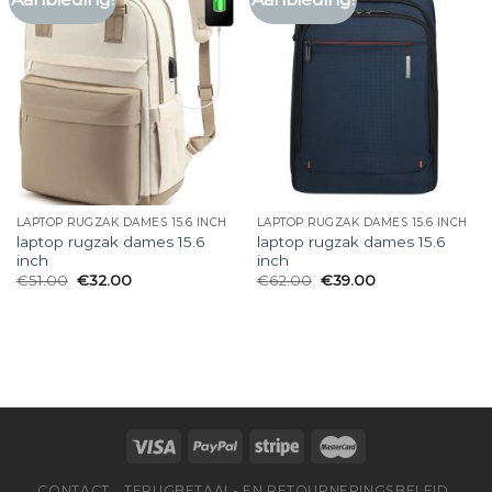
LAPTOP RUGZAK DAMES 15.6 INCH
LAPTOP RUGZAK DAMES 15.6 INCH
laptop rugzak dames 15.6
laptop rugzak dames 15.6
inch
inch
€
51.00
€
32.00
€
62.00
€
39.00
CONTACT
TERUGBETAAL- EN RETOURNERINGSBELEID