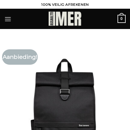
Ga
100% VEILIG AFREKENEN
naar
inhoud
0
Aanbieding!