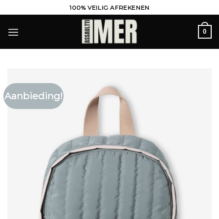
Ga
100% VEILIG AFREKENEN
naar
inhoud
0
Aanbieding!