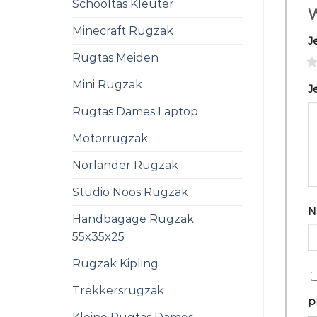
Schooltas Kleuter
W
Minecraft Rugzak
J
Rugtas Meiden
1
Mini Rugzak
J
Rugtas Dames Laptop
Motorrugzak
Norlander Rugzak
Studio Noos Rugzak
N
Handbagage Rugzak
55x35x25
Rugzak Kipling
Trekkersrugzak
p