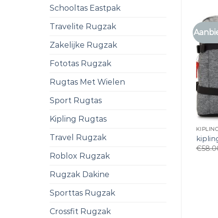
Schooltas Eastpak
Travelite Rugzak
Aanbi
Zakelijke Rugzak
Fototas Rugzak
Rugtas Met Wielen
Sport Rugtas
Kipling Rugtas
KIPLIN
Travel Rugzak
kiplin
€
58.0
Roblox Rugzak
Rugzak Dakine
Sporttas Rugzak
Crossfit Rugzak