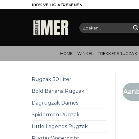
Ga
100% VEILIG AFREKENEN
naar
inhoud
Zoeken
naar:
HOME
WINKEL
TREKKERSRUGZAK
Rugzak 30 Liter
Aanb
Bold Banana Rugzak
Dagrugzak Dames
Spiderman Rugzak
Little Legends Rugzak
Rugtas Waterdicht