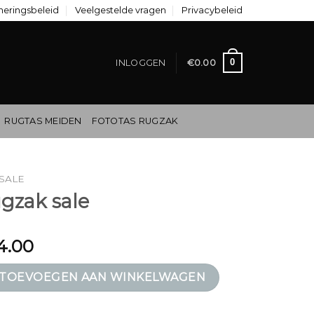
neringsbeleid
Veelgestelde vragen
Privacybeleid
0
INLOGGEN
€
0.00
RUGTAS MEIDEN
FOTOTAS RUGZAK
 SALE
ugzak sale
4.00
e aantal
TOEVOEGEN AAN WINKELWAGEN