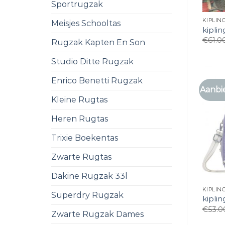
Sportrugzak
KIPLIN
Meisjes Schooltas
kiplin
€
61.0
Rugzak Kapten En Son
Studio Ditte Rugzak
Enrico Benetti Rugzak
Aanbi
Kleine Rugtas
Heren Rugtas
Trixie Boekentas
Zwarte Rugtas
Dakine Rugzak 33l
KIPLIN
Superdry Rugzak
kiplin
€
53.0
Zwarte Rugzak Dames