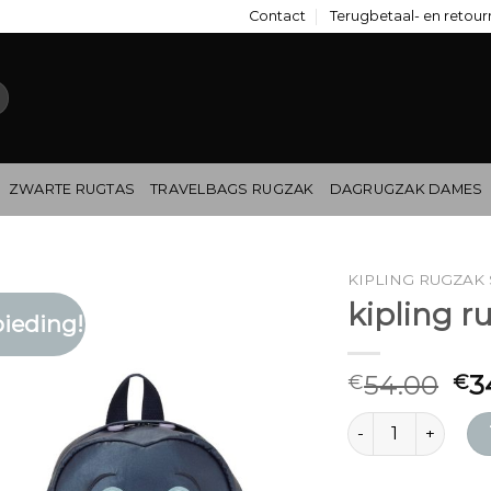
Contact
Terugbetaal- en retour
ZWARTE RUGTAS
TRAVELBAGS RUGZAK
DAGRUGZAK DAMES
KIPLING RUGZAK
kipling r
ieding!
54.00
3
€
€
kipling rugzak sal