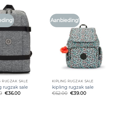
eding!
Aanbieding!
G RUGZAK SALE
KIPLING RUGZAK SALE
g rugzak sale
kipling rugzak sale
0
€
36.00
€
62.00
€
39.00