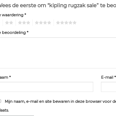
ees de eerste om “kipling rugzak sale” te be
e waardering
*
2
3
4
5
e beoordeling
*
aam
*
E-mail
*
Mijn naam, e-mail en site bewaren in deze browser voor d
laats.