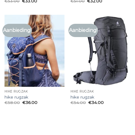
€
53.00
€
33.00
€
51.00
€
32.00
Aanbieding!
Aanbieding!
HIKE RUGZAK
HIKE RUGZAK
hike rugzak
hike rugzak
€
58.00
€
36.00
€
54.00
€
34.00