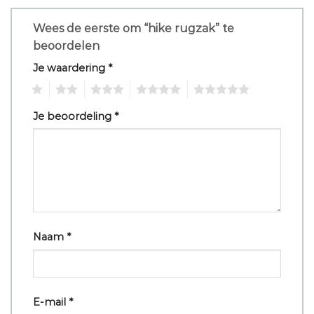
Wees de eerste om “hike rugzak” te
beoordelen
Je waardering
*
1
2
3
4
5
Je beoordeling
*
Naam
*
E-mail
*