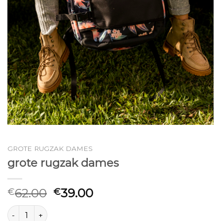
GROTE RUGZAK DAMES
grote rugzak dames
62.00
39.00
€
€
grote rugzak dames aantal