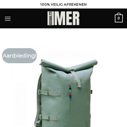
Ga
100% VEILIG AFREKENEN
naar
inhoud
0
Aanbieding!