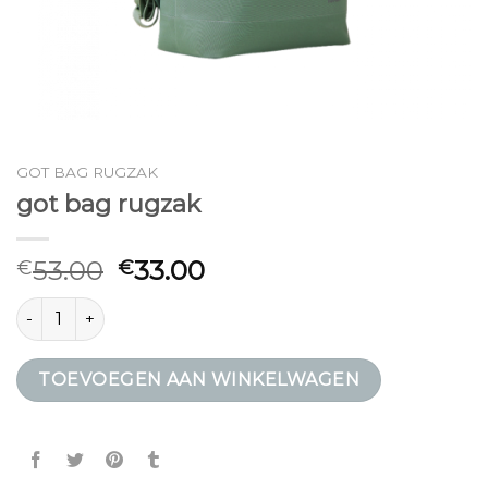
GOT BAG RUGZAK
got bag rugzak
53.00
33.00
€
€
got bag rugzak aantal
TOEVOEGEN AAN WINKELWAGEN