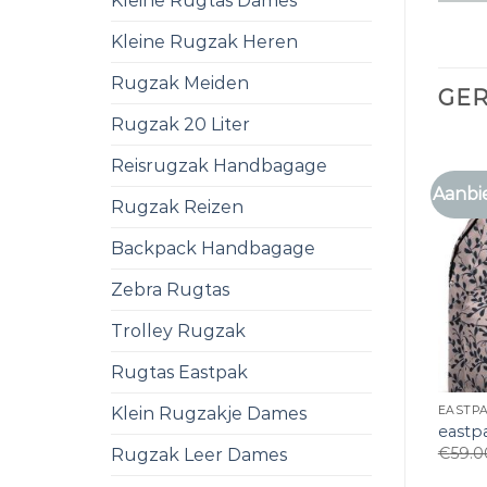
Kleine Rugtas Dames
Kleine Rugzak Heren
Rugzak Meiden
GE
Rugzak 20 Liter
Reisrugzak Handbagage
Aanbi
Rugzak Reizen
Backpack Handbagage
Zebra Rugtas
Trolley Rugzak
Rugtas Eastpak
Klein Rugzakje Dames
EASTP
eastp
€
59.0
Rugzak Leer Dames