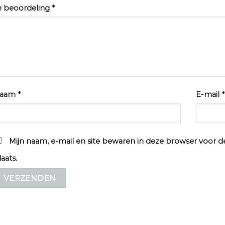
e beoordeling
*
aam
*
E-mail
*
Mijn naam, e-mail en site bewaren in deze browser voor d
laats.