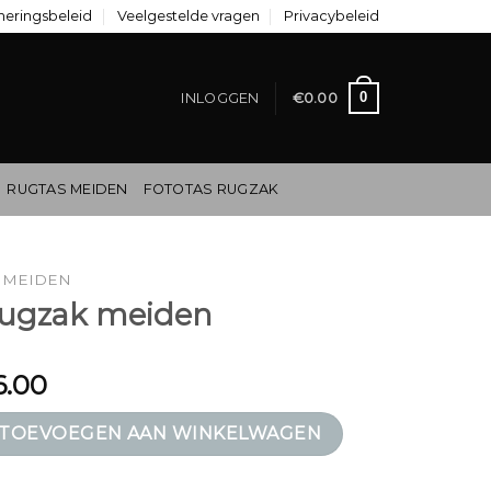
neringsbeleid
Veelgestelde vragen
Privacybeleid
0
INLOGGEN
€
0.00
RUGTAS MEIDEN
FOTOTAS RUGZAK
 MEIDEN
rugzak meiden
6.00
eiden aantal
TOEVOEGEN AAN WINKELWAGEN