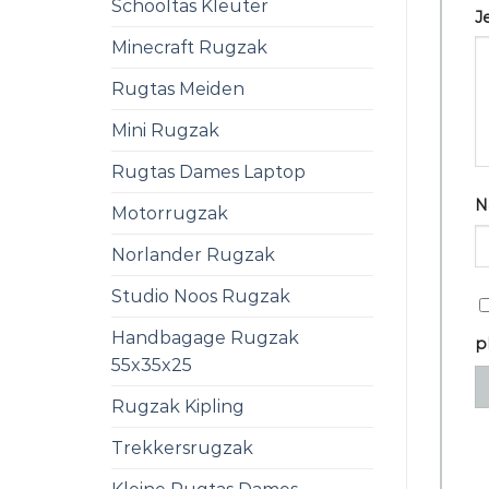
Schooltas Kleuter
J
Minecraft Rugzak
Rugtas Meiden
Mini Rugzak
Rugtas Dames Laptop
N
Motorrugzak
Norlander Rugzak
Studio Noos Rugzak
Handbagage Rugzak
p
55x35x25
Rugzak Kipling
Trekkersrugzak