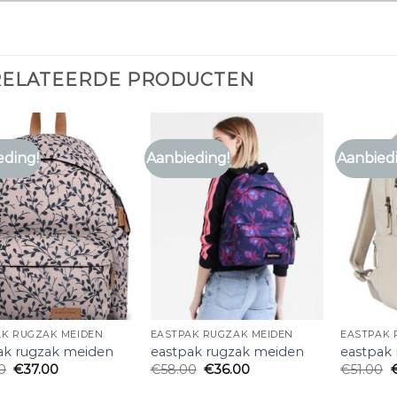
RELATEERDE PRODUCTEN
eding!
Aanbieding!
Aanbied
AK RUGZAK MEIDEN
EASTPAK RUGZAK MEIDEN
EASTPAK 
ak rugzak meiden
eastpak rugzak meiden
eastpak
0
€
37.00
€
58.00
€
36.00
€
51.00