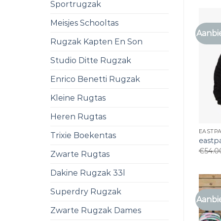
Sportrugzak
Meisjes Schooltas
Aanbi
Rugzak Kapten En Son
Studio Ditte Rugzak
Enrico Benetti Rugzak
Kleine Rugtas
Heren Rugtas
EASTP
Trixie Boekentas
eastp
€
54.0
Zwarte Rugtas
Dakine Rugzak 33l
Superdry Rugzak
Aanbi
Zwarte Rugzak Dames