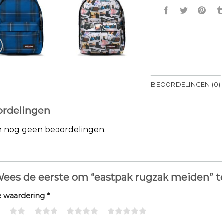
BEOORDELINGEN (0)
rdelingen
jn nog geen beoordelingen.
ees de eerste om “eastpak rugzak meiden” 
e waardering
*
2
3
4
5