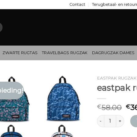
Contact
Terugbetaal- en retour
ZWARTE RUGTAS
TRAVELBAGS RUGZAK
DAGRUGZAK DAMES
EASTPAK RUGZAK
eastpak 
ieding!
58.00
3
€
€
eastpak rugzak m