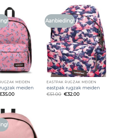
ing!
Aanbieding!
RUGZAK MEIDEN
EASTPAK RUGZAK MEIDEN
 rugzak meiden
eastpak rugzak meiden
€
35.00
€
51.00
€
32.00
ing!