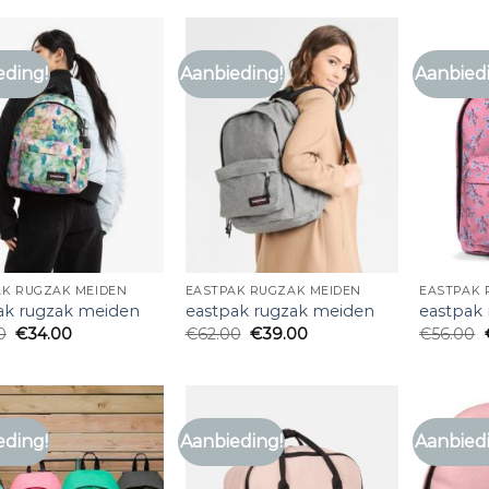
eding!
Aanbieding!
Aanbied
AK RUGZAK MEIDEN
EASTPAK RUGZAK MEIDEN
EASTPAK 
ak rugzak meiden
eastpak rugzak meiden
eastpak
0
€
34.00
€
62.00
€
39.00
€
56.00
eding!
Aanbieding!
Aanbied