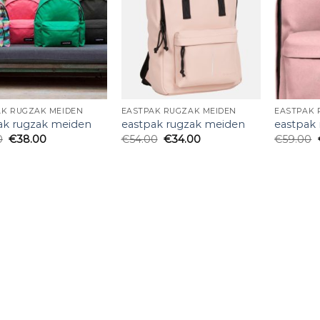
AK RUGZAK MEIDEN
EASTPAK RUGZAK MEIDEN
EASTPAK 
ak rugzak meiden
eastpak rugzak meiden
eastpak
0
€
38.00
€
54.00
€
34.00
€
59.00