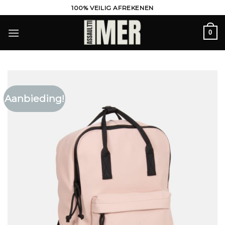
Ga
100% VEILIG AFREKENEN
naar
inhoud
0
Aanbieding!