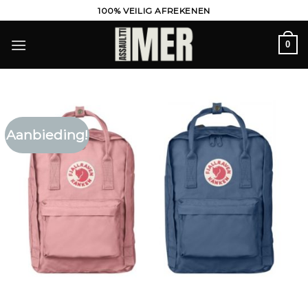
Ga
100% VEILIG AFREKENEN
naar
inhoud
0
Aanbieding!