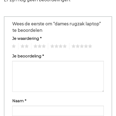
Wees de eerste om “dames rugzak laptop”
te beoordelen
Je waardering
*
1
2
3
4
5
Je beoordeling
*
Naam
*