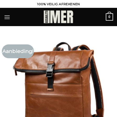
Ga
100% VEILIG AFREKENEN
naar
inhoud
0
Aanbieding!