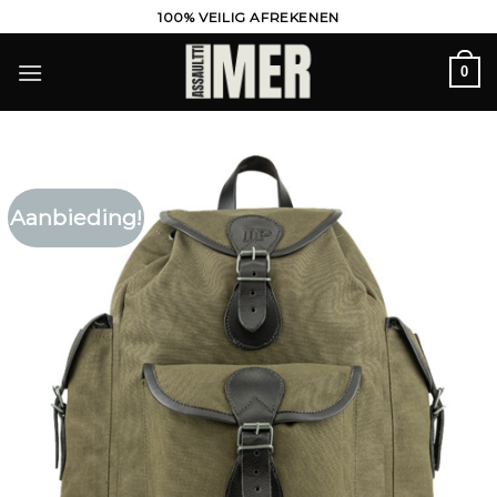
Ga
100% VEILIG AFREKENEN
naar
inhoud
0
Aanbieding!