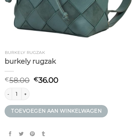
BURKELY RUGZAK
burkely rugzak
58.00
36.00
€
€
burkely rugzak aantal
TOEVOEGEN AAN WINKELWAGEN