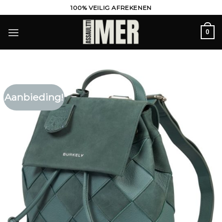
Ga
100% VEILIG AFREKENEN
naar
inhoud
0
Aanbieding!