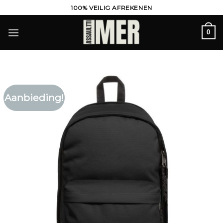
Ga
100% VEILIG AFREKENEN
naar
inhoud
0
Aanbieding!